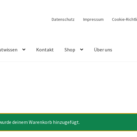
Datenschutz
Impressum
Cookie-Richtl
utwissen
Kontakt
Shop
Über uns
tion
Cart
Cookie-Richtlinie
Datenschutzbelehrung
yp
Impressum
Inhaltsstoffe Bodylotion
Inhaltsstoffe Creme
Kass
tuch
Muster-Widerrufsformular
Shop
Über uns
Versandarten
en
wurde deinem Warenkorb hinzugefügt.