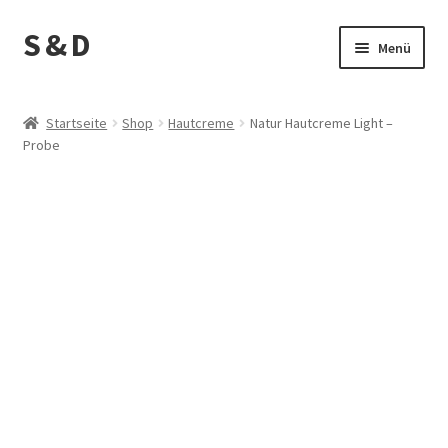
S & D
Zur
Zum
Menü
Navigation
Inhalt
springen
springen
Start
Startseite
Shop
Hautcreme
Natur Hautcreme Light –
Probe
AGB
Anwendung
Bestellvorgang
Bodylotion
Cart
Cookie-Richtlinie