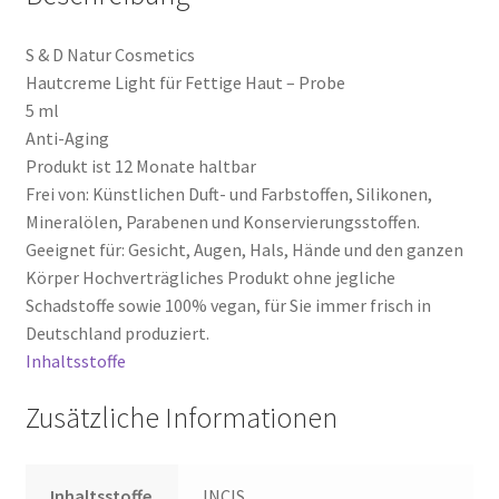
Widerrufsbelehrung
S & D Natur Cosmetics
Hautcreme Light für Fettige Haut – Probe
Zahlungsarten
5 ml
Anti-Aging
Produkt ist 12 Monate haltbar
Frei von: Künstlichen Duft- und Farbstoffen, Silikonen,
Mineralölen, Parabenen und Konservierungsstoffen.
Geeignet für: Gesicht, Augen, Hals, Hände und den ganzen
Körper Hochverträgliches Produkt ohne jegliche
Schadstoffe sowie 100% vegan, für Sie immer frisch in
Deutschland produziert.
Inhaltsstoffe
Zusätzliche Informationen
Inhaltsstoffe
INCIS