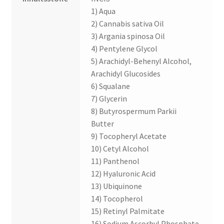
1) Aqua
2) Cannabis sativa Oil
3) Argania spinosa Oil
4) Pentylene Glycol
5) Arachidyl-Behenyl Alcohol,
Arachidyl Glucosides
6) Squalane
7) Glycerin
8) Butyrospermum Parkii
Butter
9) Tocopheryl Acetate
10) Cetyl Alcohol
11) Panthenol
12) Hyaluronic Acid
13) Ubiquinone
14) Tocopherol
15) Retinyl Palmitate
16) Sodium Ascorbyl Phosphate