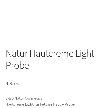
Datenschutzbelehrung
Echtheit von Bewertungen
Hautcreme
Hauttyp
Natur Hautcreme Light –
Impressum
Probe
Inhaltsstoffe Bodylotion
Inhaltsstoffe Creme
4,95
€
Kasse
S & D Natur Cosmetics
Hautcreme Light für Fettige Haut – Probe
Komedogen