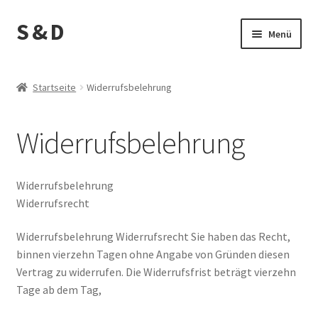
S & D
Zur
Zum
Menü
Navigation
Inhalt
springen
springen
Start
Startseite
Widerrufsbelehrung
AGB
Widerrufsbelehrung
Anwendung
Bestellvorgang
Widerrufsbelehrung
Widerrufsrecht
Bodylotion
Widerrufsbelehrung Widerrufsrecht Sie haben das Recht,
binnen vierzehn Tagen ohne Angabe von Gründen diesen
Cart
Vertrag zu widerrufen. Die Widerrufsfrist beträgt vierzehn
Tage ab dem Tag,
Cookie-Richtlinie