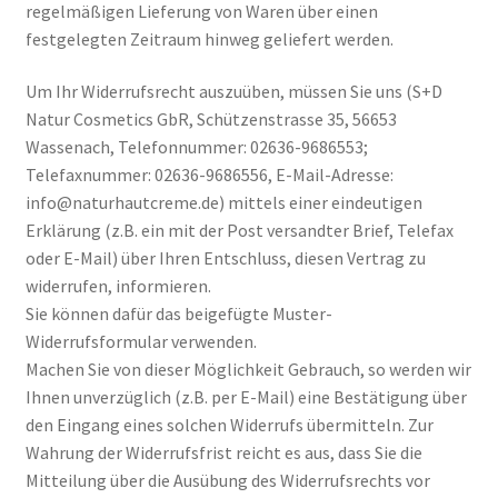
regelmäßigen Lieferung von Waren über einen
festgelegten Zeitraum hinweg geliefert werden.
Kontakt
Um Ihr Widerrufsrecht auszuüben, müssen Sie uns (S+D
Mein Konto
Natur Cosmetics GbR, Schützenstrasse 35, 56653
Wassenach, Telefonnummer: 02636-9686553;
Microfasertuch
Telefaxnummer: 02636-9686556, E-Mail-Adresse:
info@naturhautcreme.de) mittels einer eindeutigen
Muster-Widerrufsformular
Erklärung (z.B. ein mit der Post versandter Brief, Telefax
oder E-Mail) über Ihren Entschluss, diesen Vertrag zu
widerrufen, informieren.
Shop
Sie können dafür das beigefügte Muster-
Widerrufsformular verwenden.
Über uns
Machen Sie von dieser Möglichkeit Gebrauch, so werden wir
Ihnen unverzüglich (z.B. per E-Mail) eine Bestätigung über
Versandarten
den Eingang eines solchen Widerrufs übermitteln. Zur
Wahrung der Widerrufsfrist reicht es aus, dass Sie die
Warenkorb
Mitteilung über die Ausübung des Widerrufsrechts vor