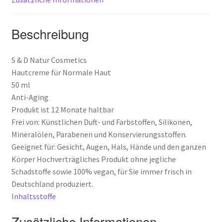
Kontakt
Beschreibung
Mein Konto
S & D Natur Cosmetics
Hautcreme für Normale Haut
Microfasertuch
50 ml
Anti-Aging
Muster-Widerrufsformular
Produkt ist 12 Monate haltbar
Frei von: Künstlichen Duft- und Farbstoffen, Silikonen,
Shop
Mineralölen, Parabenen und Konservierungsstoffen.
Geeignet für: Gesicht, Augen, Hals, Hände und den ganzen
Über uns
Körper Hochverträgliches Produkt ohne jegliche
Schadstoffe sowie 100% vegan, für Sie immer frisch in
Versandarten
Deutschland produziert.
Inhaltsstoffe
Warenkorb
Zusätzliche Informationen