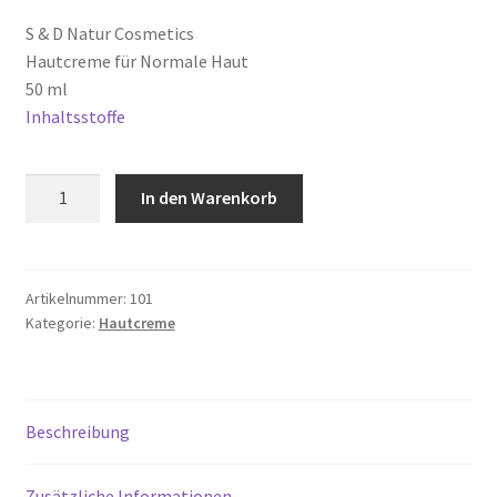
Datenschutzbelehrung
S & D Natur Cosmetics
Hautcreme für Normale Haut
Echtheit von Bewertungen
50 ml
Inhaltsstoffe
Hautcreme
Natur
Hauttyp
In den Warenkorb
Hautcreme
Normale
Impressum
Haut
Menge
Artikelnummer:
101
Inhaltsstoffe Bodylotion
Kategorie:
Hautcreme
Inhaltsstoffe Creme
Beschreibung
Kasse
Komedogen
Zusätzliche Informationen