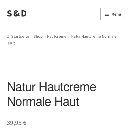
S & D
Zur
Zum
Menü
Navigation
Inhalt
springen
springen
Start
Startseite
Shop
Hautcreme
Natur Hautcreme Normale
Haut
AGB
Anwendung
Bestellvorgang
Natur Hautcreme
Bodylotion
Normale Haut
Cart
39,95
€
Cookie-Richtlinie